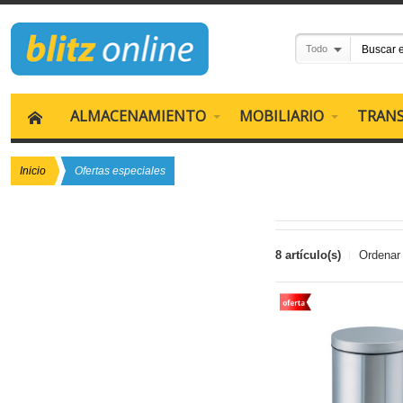
Todo
ALMACENAMIENTO
MOBILIARIO
TRAN
Inicio
Ofertas especiales
8 artículo(s)
Ordenar