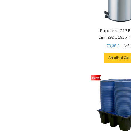
Papelera 213
Dim:
292
x
292
x
4
79,38 €
IVA 
Añadir al Carr