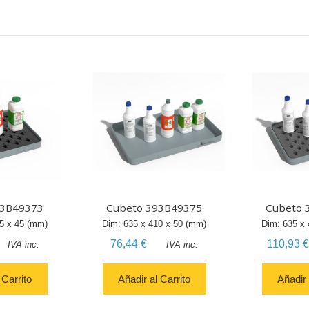
93B49373
Cubeto 393B49375
Cubeto 
5
x
45
(mm)
Dim:
635
x
410
x
50
(mm)
Dim:
635
x
76,44 €
110,93 €
IVA inc.
IVA inc.
 Carrito
Añadir al Carrito
Añadir 