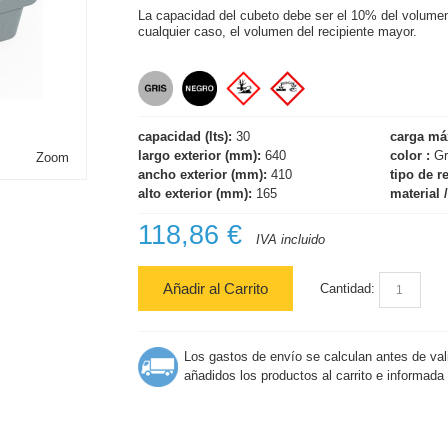
La capacidad del cubeto debe ser el 10% del volumen 
cualquier caso, el volumen del recipiente mayor.
capacidad (lts):
30
carga má
largo exterior (mm):
640
color :
Gr
Zoom
ancho exterior (mm):
410
tipo de re
alto exterior (mm):
165
material 
118,86 €
IVA incluido
Añadir al Carrito
Cantidad:
Los gastos de envío se calculan antes de val
añadidos los productos al carrito e informada 