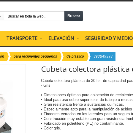
Buscar
TRANSPORTE
ELEVACIÓN
SEGURIDAD Y MEDI
ión
para recipientes pequeños
de plástico
393B49393
Cubeta colectora plástica
Cubeta colectora plástica de 30 lts. de capacidad pa
- Gris
• Dimensiones óptimas para colocación de recipient
• Ideal para uso sobre superficies de trabajo o mesas 
• Gran resistencia frente a sustancias químicas.
• Especialmente apto para la manipulación de ácidos
• Tiradores cerrados en los laterales para un seguro 
• Construcción muy estable con gran resistencia fren
• Fabricado en polietileno (PE) no contaminante.
• Color gris.