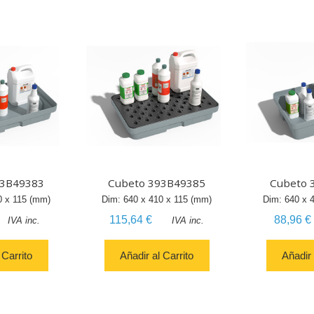
93B49383
Cubeto 393B49385
Cubeto 
0
x
115
(mm)
Dim:
640
x
410
x
115
(mm)
Dim:
640
x
115,64 €
88,96 €
IVA inc.
IVA inc.
 Carrito
Añadir al Carrito
Añadir 