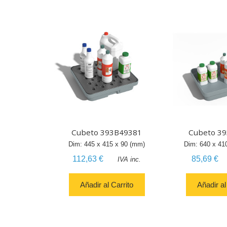
Cubeto 393B49381
Cubeto 3
Dim:
445
x
415
x
90
(mm)
Dim:
640
x
41
112,63 €
85,69 €
IVA inc.
Añadir al Carrito
Añadir al