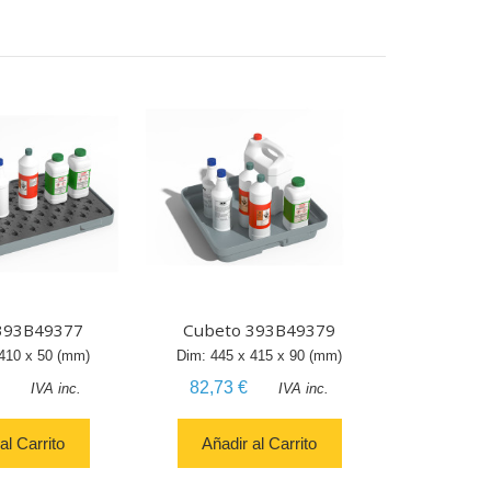
393B49377
Cubeto 393B49379
410
x
50
(mm)
Dim:
445
x
415
x
90
(mm)
82,73 €
IVA inc.
IVA inc.
al Carrito
Añadir al Carrito