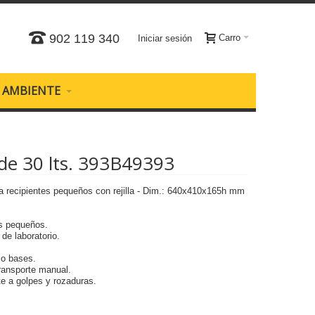
902 119 340
Carro
Iniciar sesión
O AMBIENTE
 de 30 lts. 393B49393
ra recipientes pequeños con rejilla - Dim.: 640x410x165h mm
es pequeños.
de laboratorio.
 o bases.
transporte manual.
te a golpes y rozaduras.