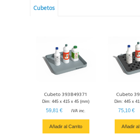
Cubetos
Cubeto 393B49371
Cubeto 3
Dim:
445
x
415
x
45
(mm)
Dim:
445
x
41
59,81 €
75,10 €
IVA inc.
Añadir al Carrito
Añadir al