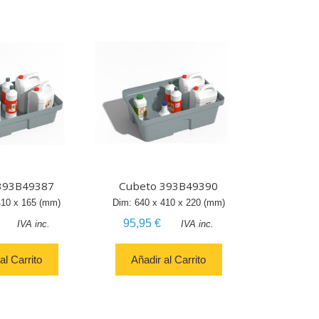
393B49387
Cubeto 393B49390
410
x
165
(mm)
Dim:
640
x
410
x
220
(mm)
95,95 €
IVA inc.
IVA inc.
al Carrito
Añadir al Carrito