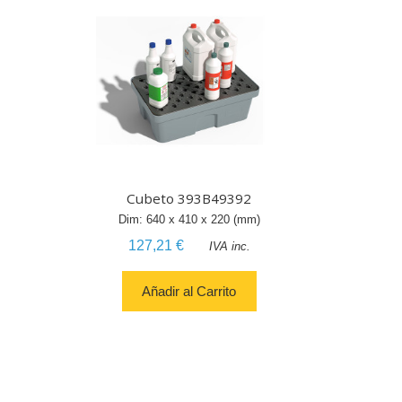
Cubeto 393B49392
Dim:
640
x
410
x
220
(mm)
127,21 €
IVA inc.
Añadir al Carrito