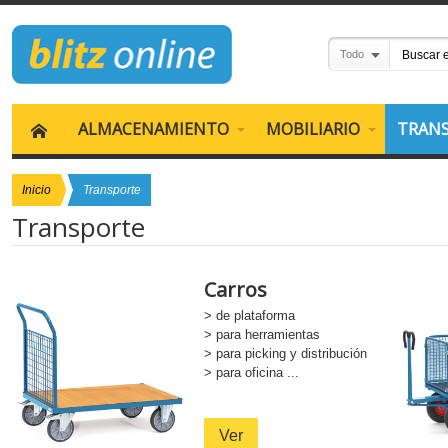
Todo
ALMACENAMIENTO
MOBILIARIO
TRAN
Inicio
Transporte
Transporte
Carros
> de plataforma
> para herramientas
> para picking y distribución
> para oficina ...
Ver