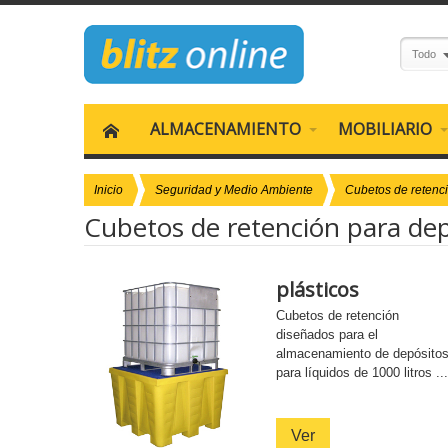
Todo
ALMACENAMIENTO
MOBILIARIO
Inicio
Seguridad y Medio Ambiente
Cubetos de retenc
Cubetos de retención para de
plásticos
Cubetos de retención
diseñados para el
almacenamiento de depósito
para líquidos de 1000 litros ...
Ver