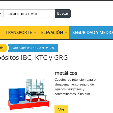
Buscar
TRANSPORTE
ELEVACIÓN
SEGURIDAD Y MEDI
ión
para depósitos IBC, KTC y GRG
pósitos IBC, KTC y GRG
metálicos
Cubetos de retención para el
almacenamiento seguro de
s
líquidos peligrosos y
contaminantes. Sus dim ...
Ver