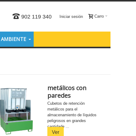
902 119 340
Carro
Iniciar sesión
O AMBIENTE
metálicos con
paredes
Cubetos de retención
metálicos para el
almacenamiento de líquidos
peligrosos en grandes
cantidade ...
Ver